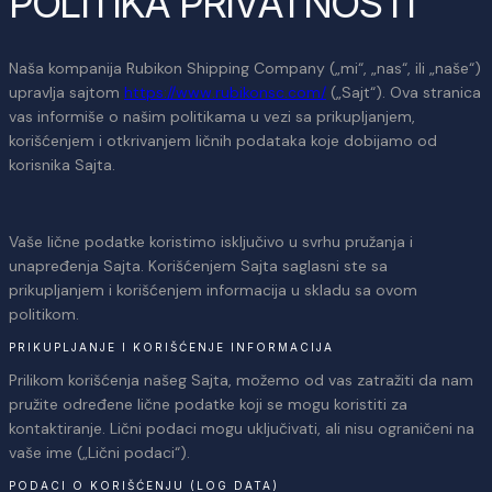
POLITIKA PRIVATNOSTI
Naša kompanija Rubikon Shipping Company („mi“, „nas“, ili „naše“)
upravlja sajtom
https://www.rubikonsc.com/
(„Sajt“). Ova stranica
vas informiše o našim politikama u vezi sa prikupljanjem,
korišćenjem i otkrivanjem ličnih podataka koje dobijamo od
korisnika Sajta.
Vaše lične podatke koristimo isključivo u svrhu pružanja i
unapređenja Sajta. Korišćenjem Sajta saglasni ste sa
prikupljanjem i korišćenjem informacija u skladu sa ovom
politikom.
PRIKUPLJANJE I KORIŠĆENJE INFORMACIJA
Prilikom korišćenja našeg Sajta, možemo od vas zatražiti da nam
pružite određene lične podatke koji se mogu koristiti za
kontaktiranje. Lični podaci mogu uključivati, ali nisu ograničeni na
vaše ime („Lični podaci“).
PODACI O KORIŠĆENJU (LOG DATA)