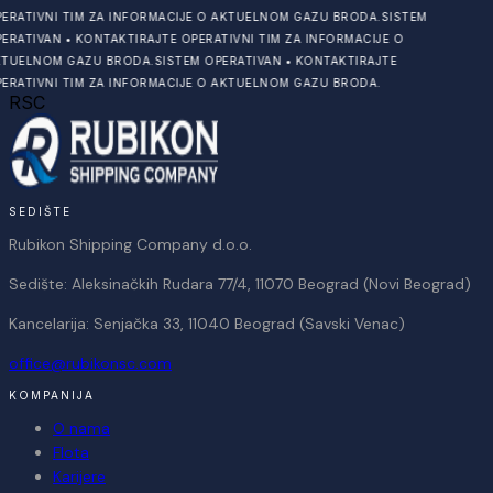
ERATIVNI TIM ZA INFORMACIJE O AKTUELNOM GAZU BRODA.
SISTEM
ERATIVAN
•
KONTAKTIRAJTE OPERATIVNI TIM ZA INFORMACIJE O
TUELNOM GAZU BRODA.
SISTEM OPERATIVAN
•
KONTAKTIRAJTE
ERATIVNI TIM ZA INFORMACIJE O AKTUELNOM GAZU BRODA.
RSC
SEDIŠTE
Rubikon Shipping Company d.o.o.
Sedište: Aleksinačkih Rudara 77/4, 11070 Beograd (Novi Beograd)
Kancelarija: Senjačka 33, 11040 Beograd (Savski Venac)
office@rubikonsc.com
KOMPANIJA
O nama
Flota
Karijere