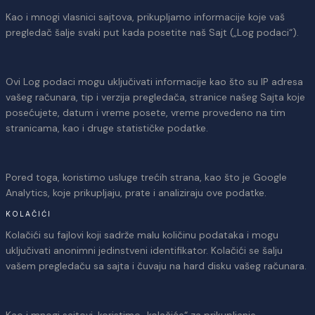
Kao i mnogi vlasnici sajtova, prikupljamo informacije koje vaš
pregledač šalje svaki put kada posetite naš Sajt („Log podaci“).
Ovi Log podaci mogu uključivati informacije kao što su IP adresa
vašeg računara, tip i verzija pregledača, stranice našeg Sajta koje
posećujete, datum i vreme posete, vreme provedeno na tim
stranicama, kao i druge statističke podatke.
Pored toga, koristimo usluge trećih strana, kao što je Google
Analytics, koje prikupljaju, prate i analiziraju ove podatke.
KOLAČIĆI
Kolačići su fajlovi koji sadrže malu količinu podataka i mogu
uključivati anonimni jedinstveni identifikator. Kolačići se šalju
vašem pregledaču sa sajta i čuvaju na hard disku vašeg računara.
Kao i mnogi sajtovi, koristimo „kolačiće“ za prikupljanje