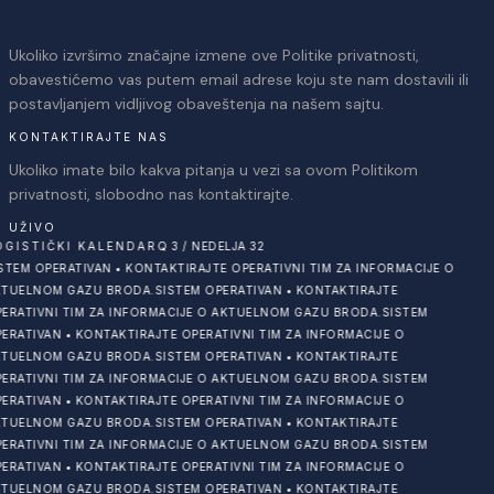
Ukoliko izvršimo značajne izmene ove Politike privatnosti,
obavestićemo vas putem email adrese koju ste nam dostavili ili
postavljanjem vidljivog obaveštenja na našem sajtu.
KONTAKTIRAJTE NAS
Ukoliko imate bilo kakva pitanja u vezi sa ovom Politikom
privatnosti, slobodno nas kontaktirajte.
UŽIVO
OGISTIČKI KALENDAR
Q
3
/
NEDELJA
32
STEM OPERATIVAN
•
KONTAKTIRAJTE OPERATIVNI TIM ZA INFORMACIJE O
TUELNOM GAZU BRODA.
SISTEM OPERATIVAN
•
KONTAKTIRAJTE
ERATIVNI TIM ZA INFORMACIJE O AKTUELNOM GAZU BRODA.
SISTEM
ERATIVAN
•
KONTAKTIRAJTE OPERATIVNI TIM ZA INFORMACIJE O
TUELNOM GAZU BRODA.
SISTEM OPERATIVAN
•
KONTAKTIRAJTE
ERATIVNI TIM ZA INFORMACIJE O AKTUELNOM GAZU BRODA.
SISTEM
ERATIVAN
•
KONTAKTIRAJTE OPERATIVNI TIM ZA INFORMACIJE O
TUELNOM GAZU BRODA.
SISTEM OPERATIVAN
•
KONTAKTIRAJTE
ERATIVNI TIM ZA INFORMACIJE O AKTUELNOM GAZU BRODA.
SISTEM
ERATIVAN
•
KONTAKTIRAJTE OPERATIVNI TIM ZA INFORMACIJE O
TUELNOM GAZU BRODA.
SISTEM OPERATIVAN
•
KONTAKTIRAJTE